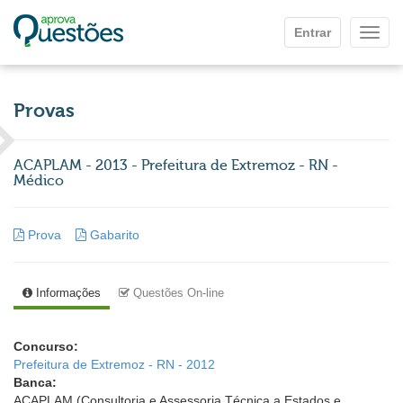
Ir para o conteúdo principal
Entrar
Mostr
Provas
ACAPLAM - 2013 - Prefeitura de Extremoz - RN -
Médico
Prova
Gabarito
Informações
Questões On-line
Concurso:
Prefeitura de Extremoz - RN - 2012
Banca:
ACAPLAM (Consultoria e Assessoria Técnica a Estados e