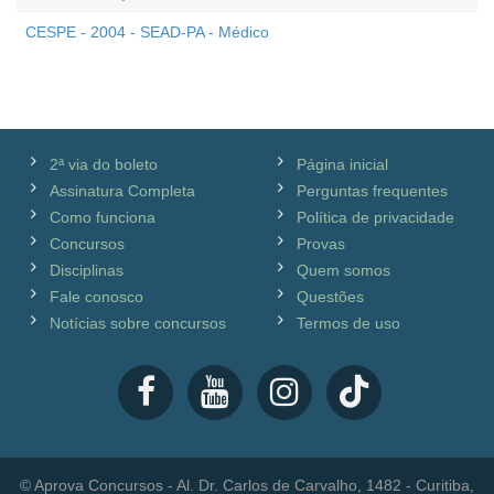
CESPE - 2004 - SEAD-PA - Médico
2ª via do boleto
Página inicial
Assinatura Completa
Perguntas frequentes
Como funciona
Política de privacidade
Concursos
Provas
Disciplinas
Quem somos
Fale conosco
Questões
Notícias sobre concursos
Termos de uso
© Aprova Concursos - Al. Dr. Carlos de Carvalho, 1482 - Curitiba,