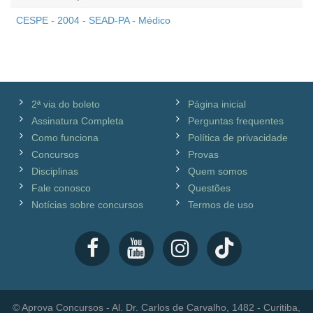
CESPE - 2004 - SEAD-PA - Médico
2ª via do boleto
Página inicial
Assinatura Completa
Perguntas frequentes
Como funciona
Política de privacidade
Concursos
Provas
Disciplinas
Quem somos
Fale conosco
Questões
Notícias sobre concursos
Termos de uso
© Aprova Concursos - Al. Dr. Carlos de Carvalho, 1482 - Curitiba,