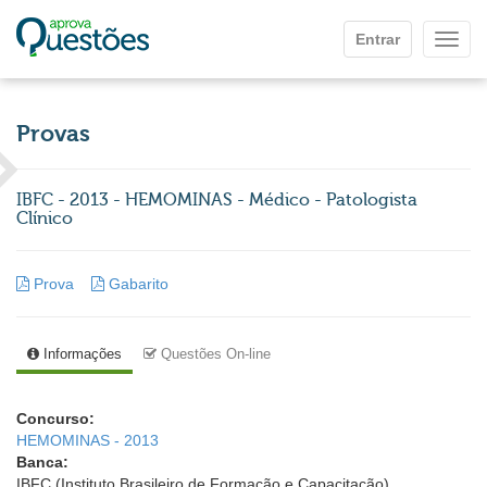
Ir para o conteúdo principal
Entrar
Mostr
Provas
IBFC - 2013 - HEMOMINAS - Médico - Patologista
Clínico
Prova
Gabarito
Informações
Questões On-line
Concurso:
HEMOMINAS - 2013
Banca:
IBFC (Instituto Brasileiro de Formação e Capacitação)