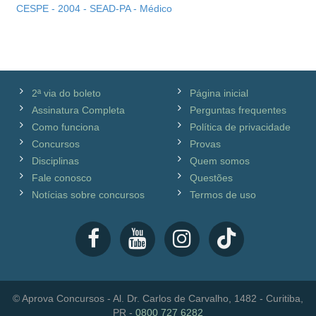
CESPE - 2004 - SEAD-PA - Médico
2ª via do boleto
Página inicial
Assinatura Completa
Perguntas frequentes
Como funciona
Política de privacidade
Concursos
Provas
Disciplinas
Quem somos
Fale conosco
Questões
Notícias sobre concursos
Termos de uso
© Aprova Concursos - Al. Dr. Carlos de Carvalho, 1482 - Curitiba,
PR -
0800 727 6282