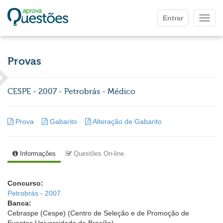
Ir para o conteúdo principal
Entrar
Mostr
Provas
CESPE - 2007 - Petrobrás - Médico
Prova
Gabarito
Alteração de Gabarito
Informações
Questões On-line
Concurso:
Petrobrás - 2007
Banca:
Cebraspe (Cespe) (Centro de Seleção e de Promoção de