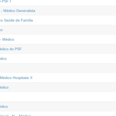
o PSF I
- Médico Generalista
co Saúde da Família
co
 - Médico
Médico do PSF
édico
Médico Hospitalar II
édico
édico