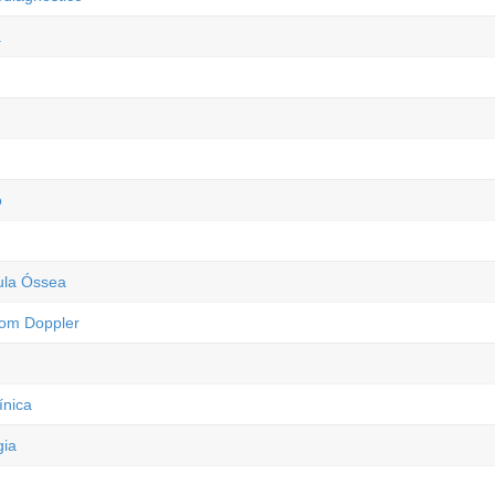
a
o
ula Óssea
com Doppler
ínica
gia