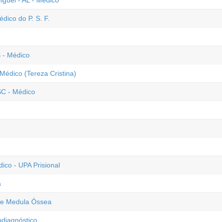
guel - AL - Médico
dico do P. S. F.
 - Médico
Médico (Tereza Cristina)
SC - Médico
co - UPA Prisional
a
 de Medula Óssea
odiagnóstico