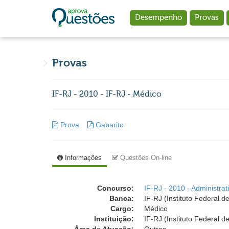
Ir para o conteúdo principal
Desempenho
Provas
Provas
IF-RJ - 2010 - IF-RJ - Médico
Prova
Gabarito
Informações
Questões On-line
Concurso:
IF-RJ - 2010 - Administrat
Banca:
IF-RJ (Instituto Federal 
Cargo:
Médico
Instituição:
IF-RJ (Instituto Federal d