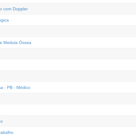
ar com Doppler
ógica
 de Medula Óssea
a - PB - Médico
ho
rabalho