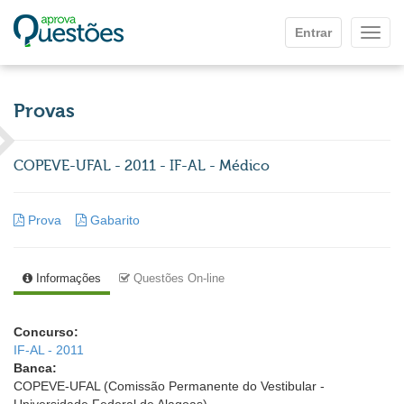
Ir para o conteúdo principal
Entrar
Mostr
Provas
COPEVE-UFAL - 2011 - IF-AL - Médico
Prova
Gabarito
Informações
Questões On-line
Concurso:
IF-AL - 2011
Banca:
COPEVE-UFAL (Comissão Permanente do Vestibular -