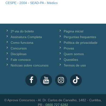
CESPE - 2004 - SEAD-PA - Médico
2ª via do boleto
Página inicial
Assinatura Completa
Perguntas frequentes
Como funciona
Política de privacidade
Concursos
Provas
Disciplinas
Quem somos
Fale conosco
Questões
Notícias sobre concursos
Termos de uso
© Aprova Concursos - Al. Dr. Carlos de Carvalho, 1482 - Curitiba,
PR -
0800 727 6282