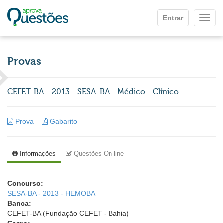
Ir para o conteúdo principal
Entrar
Mostr
Provas
CEFET-BA - 2013 - SESA-BA - Médico - Clínico
Prova
Gabarito
Informações
Questões On-line
Concurso:
SESA-BA - 2013 - HEMOBA
Banca:
CEFET-BA (Fundação CEFET - Bahia)