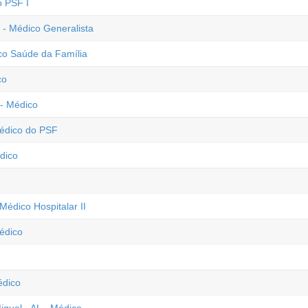
o PSF I
- Médico Generalista
co Saúde da Família
co
 - Médico
Médico do PSF
édico
Médico Hospitalar II
édico
édico