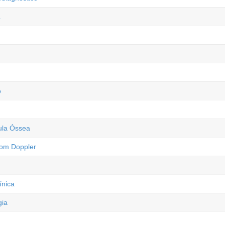
a
o
ula Óssea
com Doppler
ínica
gia