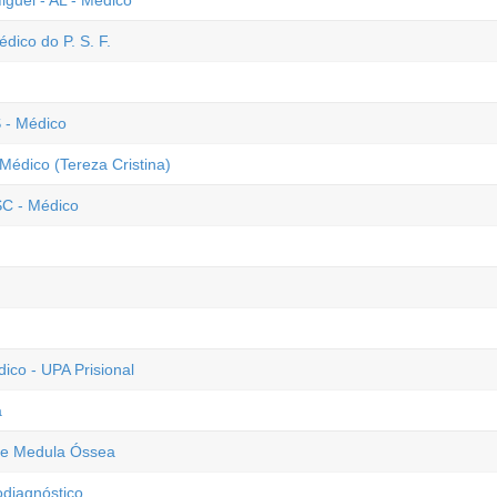
guel - AL - Médico
dico do P. S. F.
 - Médico
Médico (Tereza Cristina)
SC - Médico
co - UPA Prisional
a
 de Medula Óssea
odiagnóstico