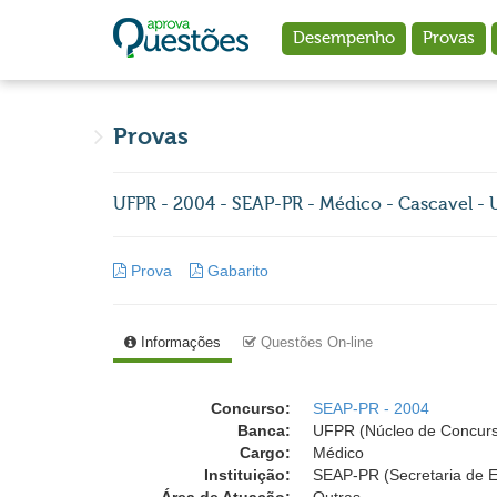
Ir para o conteúdo principal
Desempenho
Provas
Provas
UFPR - 2004 - SEAP-PR - Médico - Cascavel -
Prova
Gabarito
Informações
Questões On-line
Concurso:
SEAP-PR - 2004
Banca:
UFPR (Núcleo de Concurso
Cargo:
Médico
Instituição:
SEAP-PR (Secretaria de E