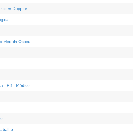
ar com Doppler
ógica
 de Medula Óssea
a - PB - Médico
ho
rabalho