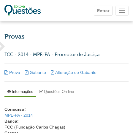
Ir para o conteúdo principal
Entrar
Mostr
Provas
FCC - 2014 - MPE-PA - Promotor de Justiça
Prova
Gabarito
Alteração de Gabarito
Informações
Questões On-line
Concurso:
MPE-PA - 2014
Banca:
FCC (Fundação Carlos Chagas)