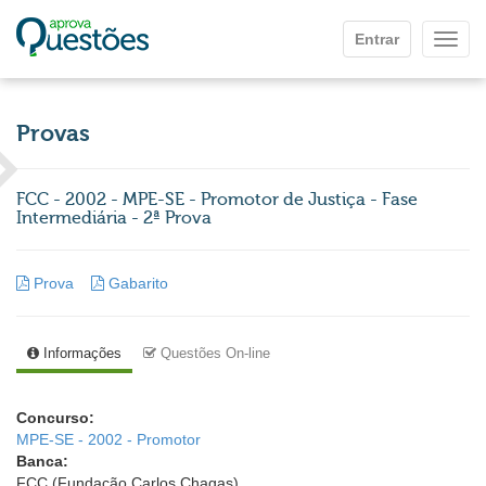
Ir para o conteúdo principal
Entrar
Mostr
Provas
FCC - 2002 - MPE-SE - Promotor de Justiça - Fase
Intermediária - 2ª Prova
Prova
Gabarito
Informações
Questões On-line
Concurso:
MPE-SE - 2002 - Promotor
Banca:
FCC (Fundação Carlos Chagas)