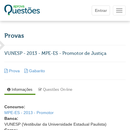
Ir para o conteúdo principal
Entrar
Mostr
Provas
VUNESP - 2013 - MPE-ES - Promotor de Justiça
Prova
Gabarito
Informações
Questões On-line
Concurso:
MPE-ES - 2013 - Promotor
Banca:
VUNESP (Vestibular da Universidade Estadual Paulista)