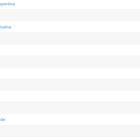
spertina
tutina
rde