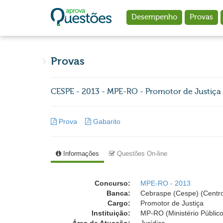
Ir para o conteúdo principal
Desempenho
Provas
Provas
CESPE - 2013 - MPE-RO - Promotor de Justiça
Prova
Gabarito
Informações
Questões On-line
Concurso:
MPE-RO - 2013
Banca:
Cebraspe (Cespe) (Centro
Cargo:
Promotor de Justiça
Instituição:
MP-RO (Ministério Públic