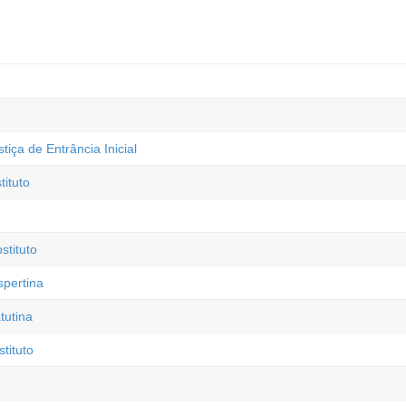
ça de Entrância Inicial
ituto
tituto
spertina
tutina
tituto