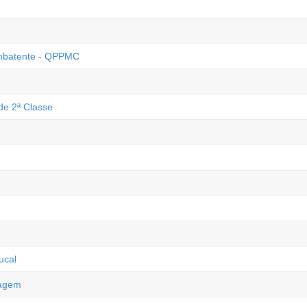
Combatente - QPPMC
de 2ª Classe
ucal
magem