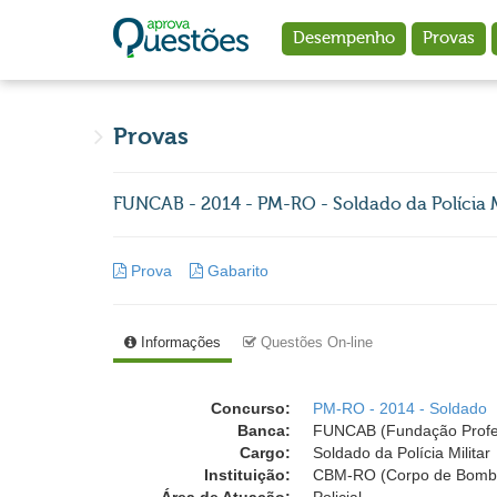
Ir para o conteúdo principal
Desempenho
Provas
Provas
FUNCAB - 2014 - PM-RO - Soldado da Polícia M
Prova
Gabarito
Informações
Questões On-line
Concurso:
PM-RO - 2014 - Soldado
Banca:
FUNCAB (Fundação Profess
Cargo:
Soldado da Polícia Militar
Instituição:
CBM-RO (Corpo de Bombei