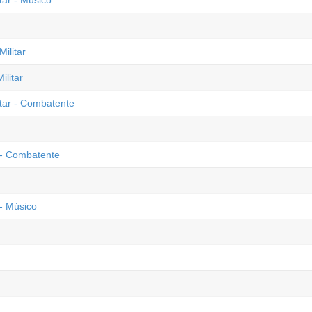
tar - Músico
ilitar
litar
tar - Combatente
 - Combatente
- Músico