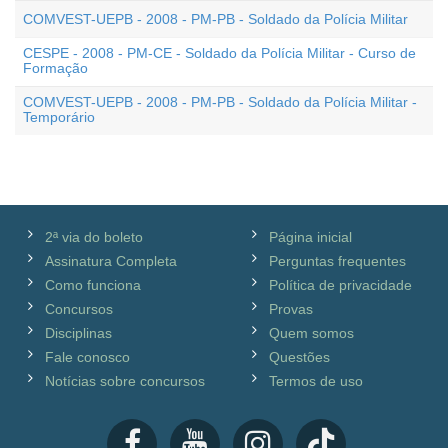
COMVEST-UEPB - 2008 - PM-PB - Soldado da Polícia Militar
CESPE - 2008 - PM-CE - Soldado da Polícia Militar - Curso de
Formação
COMVEST-UEPB - 2008 - PM-PB - Soldado da Polícia Militar -
Temporário
2ª via do boleto
Página inicial
Assinatura Completa
Perguntas frequentes
Como funciona
Política de privacidade
Concursos
Provas
Disciplinas
Quem somos
Fale conosco
Questões
Notícias sobre concursos
Termos de uso