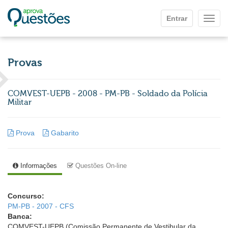
Ir para o conteúdo principal
Entrar
Mostr
Provas
COMVEST-UEPB - 2008 - PM-PB - Soldado da Polícia
Militar
Prova
Gabarito
Informações
Questões On-line
Concurso:
PM-PB - 2007 - CFS
Banca:
COMVEST-UEPB (Comissão Permanente de Vestibular da