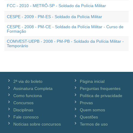
FCC - 2010 - METRÔ-SP - Soldado da Polícia Militar
CESPE - 2009 - PM-ES - Soldado da Polícia Militar
CESPE - 2008 - PM-CE - Soldado da Polícia Militar - Curso de
Formação
COMVEST-UEPB - 2008 - PM-PB - Soldado da Polícia Militar -
Temporário
2ª via do boleto
Página inicial
Assinatura Completa
Perguntas frequentes
Como funciona
Política de privacidade
Concursos
Provas
Disciplinas
Quem somos
Fale conosco
Questões
Notícias sobre concursos
Termos de uso