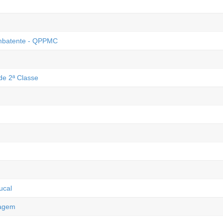
Combatente - QPPMC
de 2ª Classe
ucal
magem