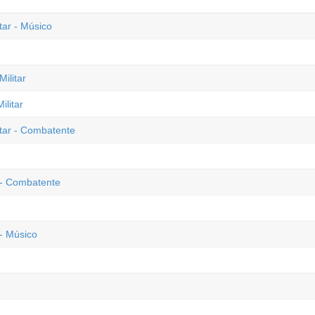
tar - Músico
ilitar
litar
tar - Combatente
 - Combatente
- Músico