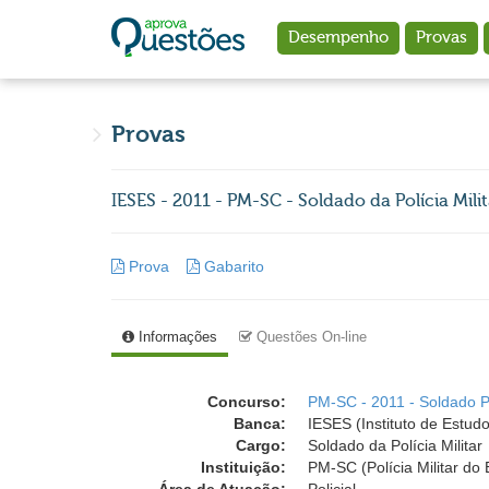
Ir para o conteúdo principal
Desempenho
Provas
Provas
IESES - 2011 - PM-SC - Soldado da Polícia Milit
Prova
Gabarito
Informações
Questões On-line
Concurso:
PM-SC - 2011 - Soldado 
Banca:
IESES (Instituto de Estud
Cargo:
Soldado da Polícia Militar
Instituição:
PM-SC (Polícia Militar do