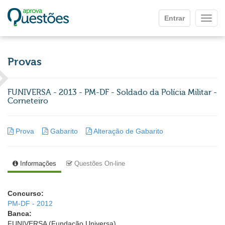
Ir para o conteúdo principal
Entrar
Mostr
Provas
FUNIVERSA - 2013 - PM-DF - Soldado da Polícia Militar -
Corneteiro
Prova
Gabarito
Alteração de Gabarito
Informações
Questões On-line
Concurso:
PM-DF - 2012
Banca:
FUNIVERSA (Fundação Universa)