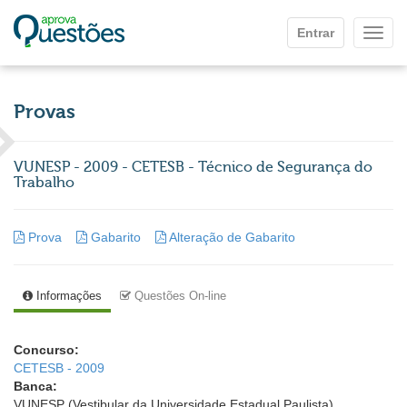
Ir para o conteúdo principal
Entrar
Mostr
Provas
VUNESP - 2009 - CETESB - Técnico de Segurança do
Trabalho
Prova
Gabarito
Alteração de Gabarito
Informações
Questões On-line
Concurso:
CETESB - 2009
Banca:
VUNESP (Vestibular da Universidade Estadual Paulista)