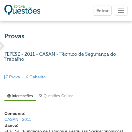
Ir para o conteúdo principal
Entrar
Mostr
Provas
FEPESE - 2011 - CASAN - Técnico de Segurança do
Trabalho
Prova
Gabarito
Informações
Questões On-line
Concurso:
CASAN - 2011
Banca:
FEPESE (Fundação de Estudos e Pesquisas Socioeconômicos)