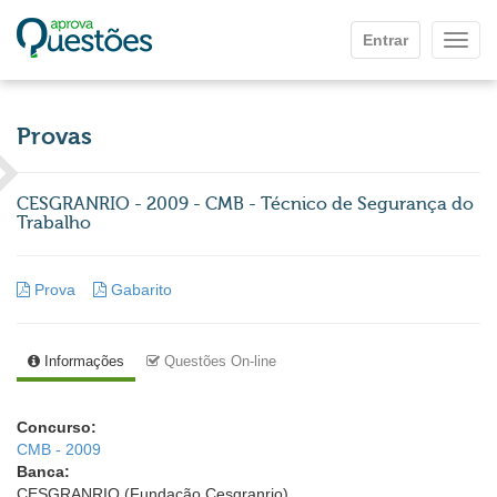
Ir para o conteúdo principal
Entrar
Mostr
Provas
CESGRANRIO - 2009 - CMB - Técnico de Segurança do
Trabalho
Prova
Gabarito
Informações
Questões On-line
Concurso:
CMB - 2009
Banca:
CESGRANRIO (Fundação Cesgranrio)