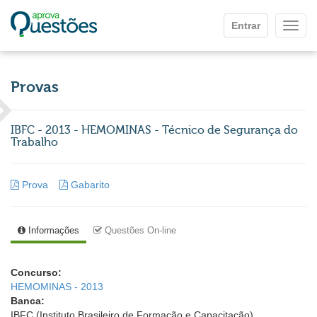
Ir para o conteúdo principal
Entrar
Mostr
Provas
IBFC - 2013 - HEMOMINAS - Técnico de Segurança do
Trabalho
Prova
Gabarito
Informações
Questões On-line
Concurso:
HEMOMINAS - 2013
Banca:
IBFC (Instituto Brasileiro de Formação e Capacitação)