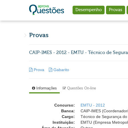
Ir para o conteúdo principal
Desempenho
Provas
Provas
CAIP-IMES - 2012 - EMTU - Técnico de Segur
Prova
Gabarito
Informações
Questões On-line
Concurso:
EMTU - 2012
Banca:
CAIP-IMES (Coordenadoria 
Cargo:
Técnico de Segurança do
Instituição:
EMTU (Empresa Metropolit