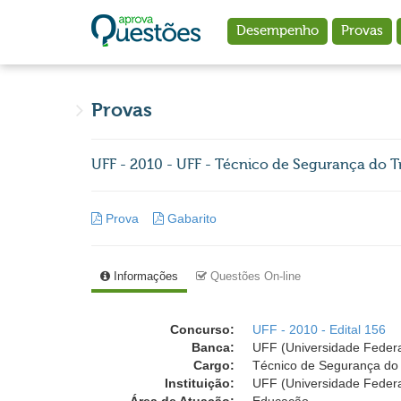
Ir para o conteúdo principal
Desempenho
Provas
Provas
UFF - 2010 - UFF - Técnico de Segurança do T
Prova
Gabarito
Informações
Questões On-line
Concurso:
UFF - 2010 - Edital 156
Banca:
UFF (Universidade Feder
Cargo:
Técnico de Segurança do
Instituição:
UFF (Universidade Feder