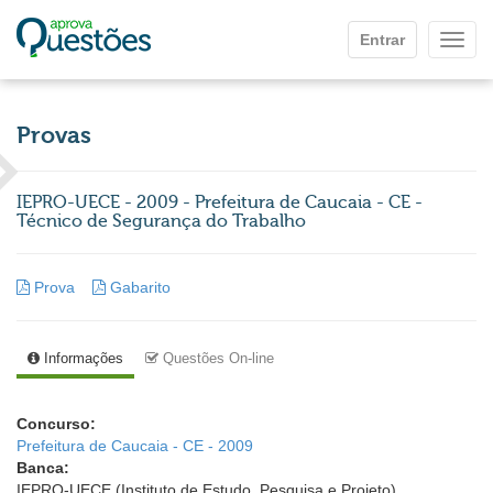
Ir para o conteúdo principal
Entrar
Mostr
Provas
IEPRO-UECE - 2009 - Prefeitura de Caucaia - CE -
Técnico de Segurança do Trabalho
Prova
Gabarito
Informações
Questões On-line
Concurso:
Prefeitura de Caucaia - CE - 2009
Banca:
IEPRO-UECE (Instituto de Estudo, Pesquisa e Projeto)