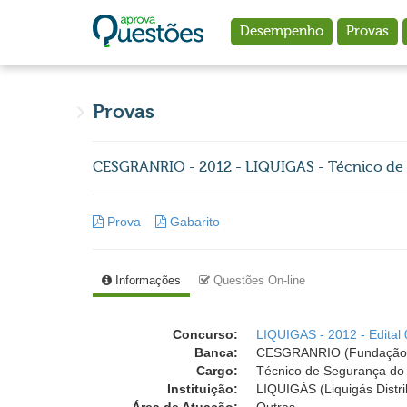
Ir para o conteúdo principal
Desempenho
Provas
Provas
CESGRANRIO - 2012 - LIQUIGAS - Técnico de
Prova
Gabarito
Informações
Questões On-line
Concurso:
LIQUIGAS - 2012 - Edital
Banca:
CESGRANRIO (Fundação 
Cargo:
Técnico de Segurança do
Instituição:
LIQUIGÁS (Liquigás Distri