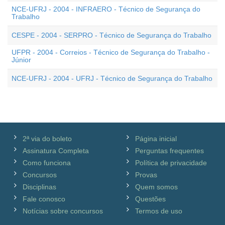
NCE-UFRJ - 2004 - INFRAERO - Técnico de Segurança do
Trabalho
CESPE - 2004 - SERPRO - Técnico de Segurança do Trabalho
UFPR - 2004 - Correios - Técnico de Segurança do Trabalho -
Júnior
NCE-UFRJ - 2004 - UFRJ - Técnico de Segurança do Trabalho
2ª via do boleto
Página inicial
Assinatura Completa
Perguntas frequentes
Como funciona
Política de privacidade
Concursos
Provas
Disciplinas
Quem somos
Fale conosco
Questões
Notícias sobre concursos
Termos de uso