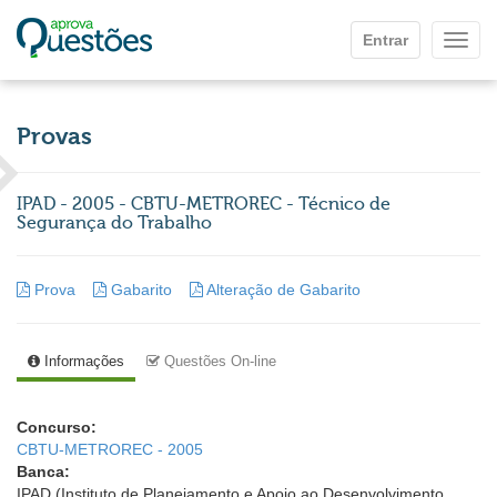
Ir para o conteúdo principal
Entrar
Mostr
Provas
IPAD - 2005 - CBTU-METROREC - Técnico de
Segurança do Trabalho
Prova
Gabarito
Alteração de Gabarito
Informações
Questões On-line
Concurso:
CBTU-METROREC - 2005
Banca:
IPAD (Instituto de Planejamento e Apoio ao Desenvolvimento