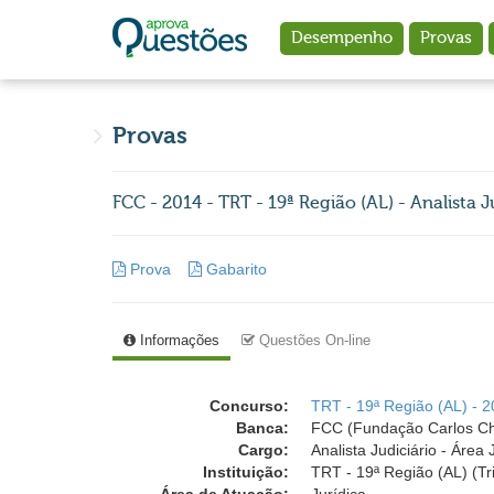
Ir para o conteúdo principal
Desempenho
Provas
Provas
FCC - 2014 - TRT - 19ª Região (AL) - Analista J
Prova
Gabarito
Informações
Questões On-line
Concurso:
TRT - 19ª Região (AL) - 2
Banca:
FCC (Fundação Carlos C
Cargo:
Analista Judiciário - Área 
Instituição:
TRT - 19ª Região (AL) (Tr