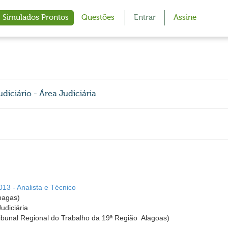
Simulados Prontos
Questões
Entrar
Assine
udiciário - Área Judiciária
013 - Analista e Técnico
hagas)
Judiciária
ibunal Regional do Trabalho da 19ª Região  Alagoas)