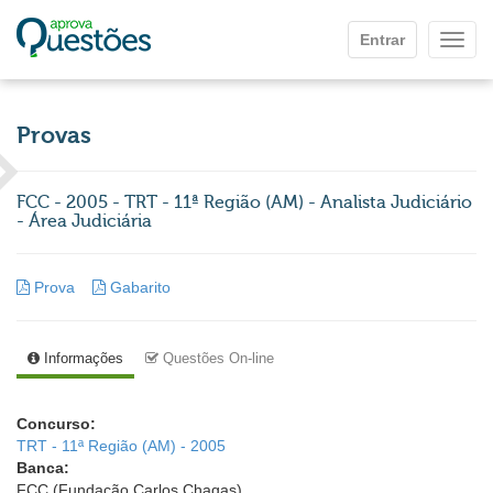
Ir para o conteúdo principal
Entrar
Mostr
Provas
FCC - 2005 - TRT - 11ª Região (AM) - Analista Judiciário
- Área Judiciária
Prova
Gabarito
Informações
Questões On-line
Concurso:
TRT - 11ª Região (AM) - 2005
Banca:
FCC (Fundação Carlos Chagas)