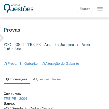
Ir para o conteúdo principal
Entrar
Mostr
Provas
FCC - 2004 - TRE-PE - Analista Judiciário - Área
Judiciária
Prova
Gabarito
Alteração de Gabarito
Informações
Questões On-line
Concurso:
TRE-PE - 2004
Banca:
FCC (Fundação Carlos Chagas)