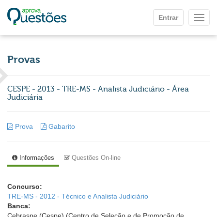
Ir para o conteúdo principal
Entrar
Mostr
Provas
CESPE - 2013 - TRE-MS - Analista Judiciário - Área
Judiciária
Prova
Gabarito
Informações
Questões On-line
Concurso:
TRE-MS - 2012 - Técnico e Analista Judiciário
Banca:
Cebraspe (Cespe) (Centro de Seleção e de Promoção de