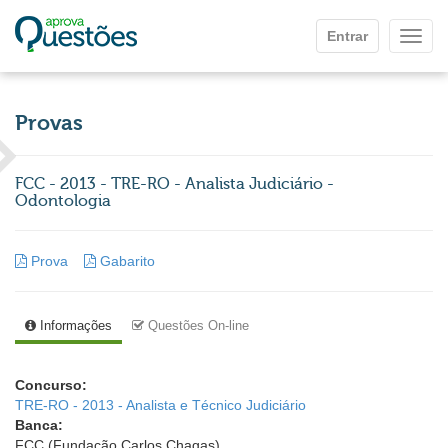
Ir para o conteúdo principal
Entrar
Mostr
Provas
FCC - 2013 - TRE-RO - Analista Judiciário -
Odontologia
Prova
Gabarito
Informações
Questões On-line
Concurso:
TRE-RO - 2013 - Analista e Técnico Judiciário
Banca:
FCC (Fundação Carlos Chagas)