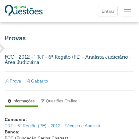
Ir para o conteúdo principal
Entrar
Mostr
Provas
FCC - 2012 - TRT - 6ª Região (PE) - Analista Judiciário -
Área Judiciária
Prova
Gabarito
Informações
Questões On-line
Concurso:
TRT - 6ª Região (PE) - 2012 - Técnico e Analista
Banca:
FCC (Fundação Carlos Chagas)