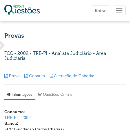
Ir para o conteúdo principal
Entrar
Mostr
Provas
FCC - 2002 - TRE-PI - Analista Judiciário - Área
Judiciária
Prova
Gabarito
Alteração de Gabarito
Informações
Questões On-line
Concurso:
TRE-PI - 2002
Banca:
FCC (Fundação Carlos Chagas)