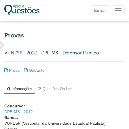
Ir para o conteúdo principal
Entrar
Mostr
Provas
VUNESP - 2012 - DPE-MS - Defensor Público
Prova
Gabarito
Informações
Questões On-line
Concurso:
DPE-MS - 2012
Banca:
VUNESP (Vestibular da Universidade Estadual Paulista)