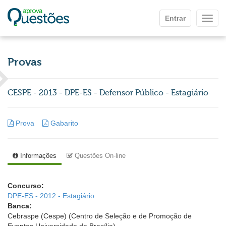
Ir para o conteúdo principal
Entrar
Mostr
Provas
CESPE - 2013 - DPE-ES - Defensor Público - Estagiário
Prova
Gabarito
Informações
Questões On-line
Concurso:
DPE-ES - 2012 - Estagiário
Banca:
Cebraspe (Cespe) (Centro de Seleção e de Promoção de