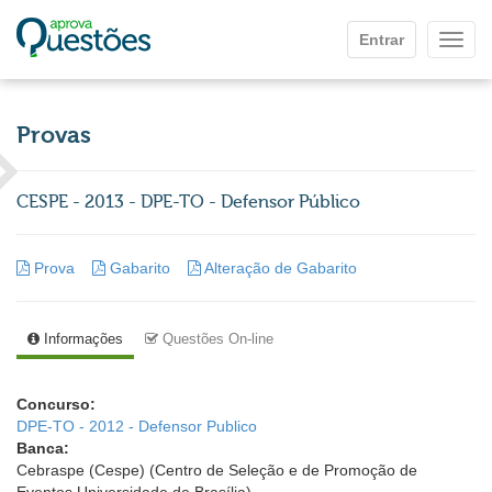
Ir para o conteúdo principal
Entrar
Mostr
Provas
CESPE - 2013 - DPE-TO - Defensor Público
Prova
Gabarito
Alteração de Gabarito
Informações
Questões On-line
Concurso:
DPE-TO - 2012 - Defensor Publico
Banca:
Cebraspe (Cespe) (Centro de Seleção e de Promoção de