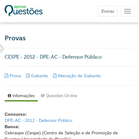
Ir para o conteúdo principal
Entrar
Mostr
Provas
CESPE - 2012 - DPE-AC - Defensor Público
Prova
Gabarito
Alteração de Gabarito
Informações
Questões On-line
Concurso:
DPE-AC - 2012 - Defensor Público
Banca:
Cebraspe (Cespe) (Centro de Seleção e de Promoção de