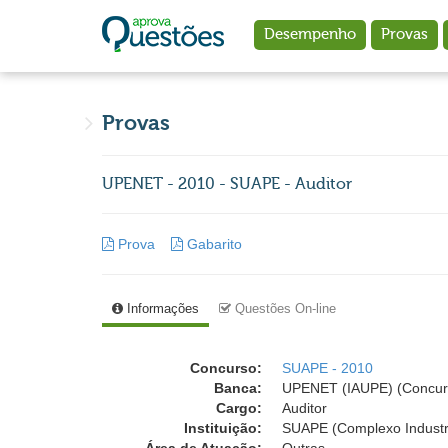
Ir para o conteúdo principal
Desempenho
Provas
Provas
UPENET - 2010 - SUAPE - Auditor
Prova
Gabarito
Informações
Questões On-line
Concurso:
SUAPE - 2010
Banca:
UPENET (IAUPE) (Concur
Cargo:
Auditor
Instituição:
SUAPE (Complexo Industri