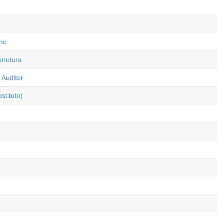
rno
trutura
 Auditor
tituto)