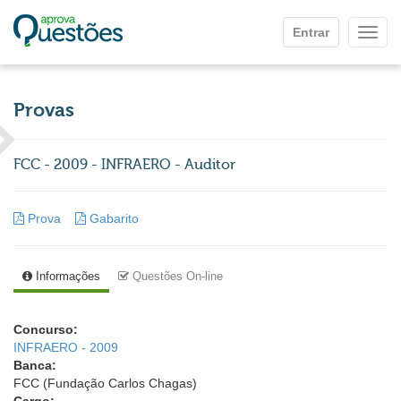
Ir para o conteúdo principal
Entrar
Mostr
Provas
FCC - 2009 - INFRAERO - Auditor
Prova
Gabarito
Informações
Questões On-line
Concurso:
INFRAERO - 2009
Banca:
FCC (Fundação Carlos Chagas)