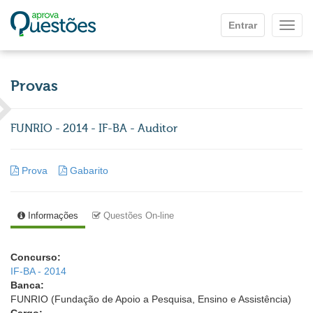
Ir para o conteúdo principal
Entrar
Mostr
Provas
FUNRIO - 2014 - IF-BA - Auditor
Prova
Gabarito
Informações
Questões On-line
Concurso:
IF-BA - 2014
Banca:
FUNRIO (Fundação de Apoio a Pesquisa, Ensino e Assistência)