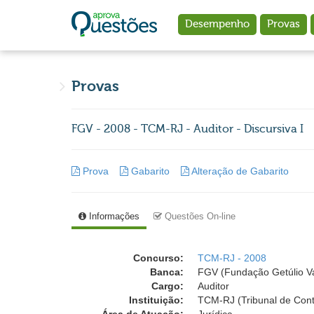
Ir para o conteúdo principal
Desempenho
Provas
Provas
FGV - 2008 - TCM-RJ - Auditor - Discursiva I
Prova
Gabarito
Alteração de Gabarito
Informações
Questões On-line
Concurso:
TCM-RJ - 2008
Banca:
FGV (Fundação Getúlio V
Cargo:
Auditor
Instituição:
TCM-RJ (Tribunal de Cont