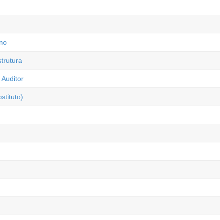
rno
trutura
 Auditor
tituto)