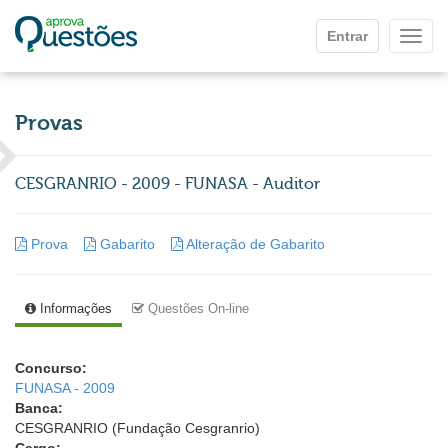
Ir para o conteúdo principal
Entrar
Mostr
Provas
CESGRANRIO - 2009 - FUNASA - Auditor
Prova
Gabarito
Alteração de Gabarito
Informações
Questões On-line
Concurso:
FUNASA - 2009
Banca:
CESGRANRIO (Fundação Cesgranrio)