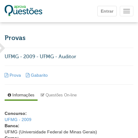
Ir para o conteúdo principal
Entrar
Mostr
Provas
UFMG - 2009 - UFMG - Auditor
Prova
Gabarito
Informações
Questões On-line
Concurso:
UFMG - 2009
Banca:
UFMG (Universidade Federal de Minas Gerais)