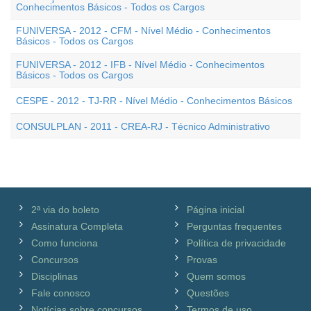
Conhecimentos Básicos - Todos os Cargos
FUNIVERSA - 2012 - CFM - Nível Médio - Conhecimentos
Básicos - Todos os Cargos
FUNIVERSA - 2012 - IFB - Nível Médio - Conhecimentos
Básicos - Todos os Cargos
CESPE - 2012 - TJ-RR - Nível Médio - Conhecimentos Básicos
CONSULPLAN - 2011 - CREA-RJ - Técnico Administrativo
2ª via do boleto
Página inicial
Assinatura Completa
Perguntas frequentes
Como funciona
Política de privacidade
Concursos
Provas
Disciplinas
Quem somos
Fale conosco
Questões
Notícias sobre concursos
Termos de uso