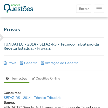
Ir para o conteúdo principal
Entrar
Mostr
Provas
FUNDATEC - 2014 - SEFAZ-RS - Técnico Tributário da
Receita Estadual - Prova 2
Prova
Gabarito
Alteração de Gabarito
Informações
Questões On-line
Concurso:
SEFAZ-RS - 2014 - Técnico Tributário
Banca:
FUNDATEC (Fundação Universidade-Empresa de Tecnologia e