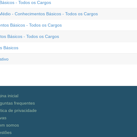
Básicos - Todos os Cargos
io - Conhecimentos Básicos - Todos os Cargos
ntos Básicos - Todos os Cargos
tos Básicos - Todos os Cargos
s Básicos
tivo
ina inicial
guntas frequentes
ítica de privacidade
vas
em somos
stões