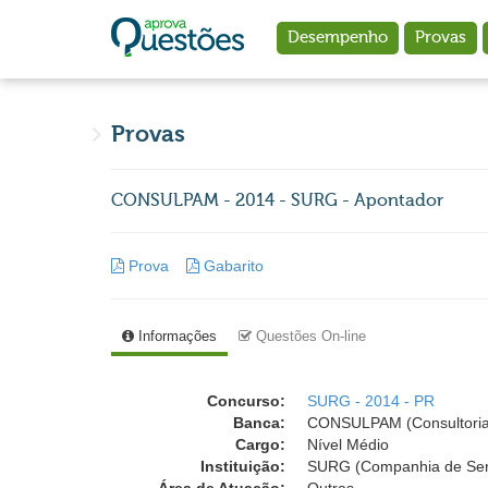
Ir para o conteúdo principal
Desempenho
Provas
Provas
CONSULPAM - 2014 - SURG - Apontador
Prova
Gabarito
Informações
Questões On-line
Concurso:
SURG - 2014 - PR
Banca:
CONSULPAM (Consultoria P
Cargo:
Nível Médio
Instituição:
SURG (Companhia de Serv