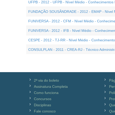
UFPB - 2012 - UFPB - Nível Médio - Conhecimentos 
FUNDAÇÃO SOUSÂNDRADE - 2012 - EMAP - Nível Méd
FUNIVERSA - 2012 - CFM - Nível Médio - Conhecime
FUNIVERSA - 2012 - IFB - Nível Médio - Conhecimen
CESPE - 2012 - TJ-RR - Nível Médio - Conhecimento
CONSULPLAN - 2011 - CREA-RJ - Técnico Administra
2ª via do boleto
Pág
Assinatura Completa
Per
Como funciona
Pol
Concursos
Pro
Disciplinas
Qu
Fale conosco
Que