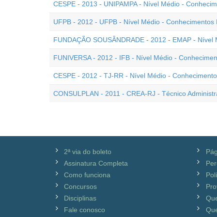
CESPE - 2013 - UNIPAMPA - Nível Médio - Conhecim
UFPB - 2012 - UFPB - Nível Médio - Conhecimentos 
FUNDAÇÃO SOUSÂNDRADE - 2012 - EMAP - Nível Méd
FUNIVERSA - 2012 - IFB - Nível Médio - Conhecimen
CESPE - 2012 - TJ-RR - Nível Médio - Conhecimento
CONSULPLAN - 2011 - CREA-RJ - Técnico Administra
2ª via do boleto
Pág
Assinatura Completa
Per
Como funciona
Pol
Concursos
Pro
Disciplinas
Qu
Fale conosco
Que