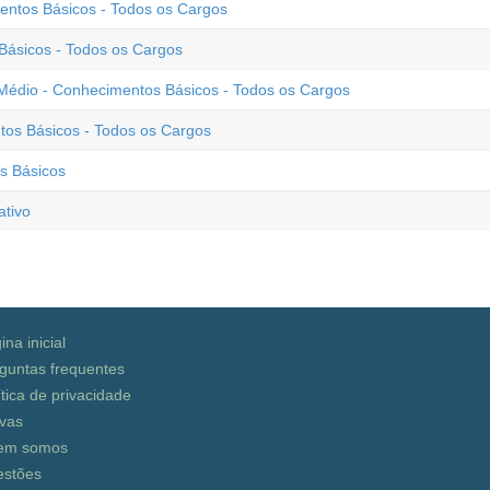
entos Básicos - Todos os Cargos
Básicos - Todos os Cargos
io - Conhecimentos Básicos - Todos os Cargos
tos Básicos - Todos os Cargos
s Básicos
tivo
ina inicial
guntas frequentes
ítica de privacidade
vas
em somos
stões