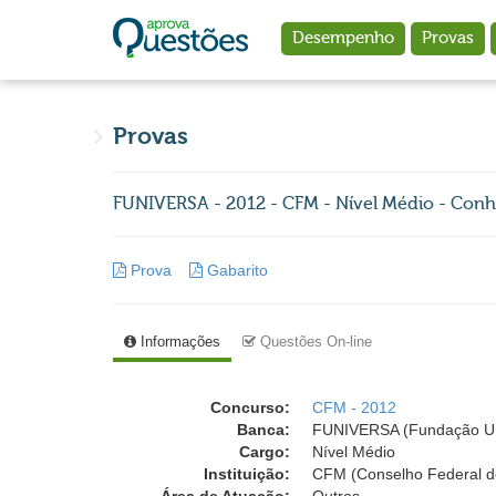
Ir para o conteúdo principal
Desempenho
Provas
Provas
FUNIVERSA - 2012 - CFM - Nível Médio - Conh
Prova
Gabarito
Informações
Questões On-line
Concurso:
CFM - 2012
Banca:
FUNIVERSA (Fundação Un
Cargo:
Nível Médio
Instituição:
CFM (Conselho Federal d