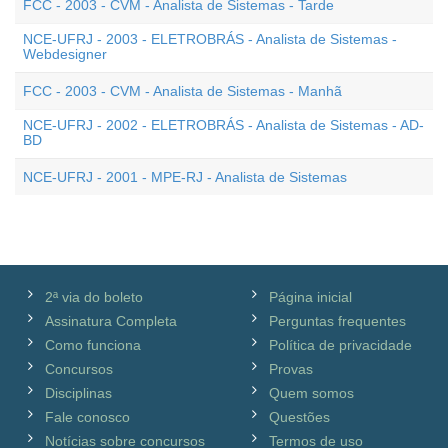
FCC - 2003 - CVM - Analista de Sistemas - Tarde
NCE-UFRJ - 2003 - ELETROBRÁS - Analista de Sistemas -
Webdesigner
FCC - 2003 - CVM - Analista de Sistemas - Manhã
NCE-UFRJ - 2002 - ELETROBRÁS - Analista de Sistemas - AD-
BD
NCE-UFRJ - 2001 - MPE-RJ - Analista de Sistemas
2ª via do boleto
Página inicial
Assinatura Completa
Perguntas frequentes
Como funciona
Política de privacidade
Concursos
Provas
Disciplinas
Quem somos
Fale conosco
Questões
Notícias sobre concursos
Termos de uso