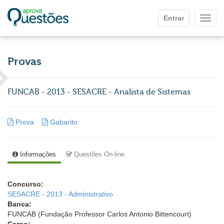
Ir para o conteúdo principal
Entrar
Mostr
Provas
FUNCAB - 2013 - SESACRE - Analista de Sistemas
Prova
Gabarito
Informações
Questões On-line
Concurso:
SESACRE - 2013 - Administrativo
Banca:
FUNCAB (Fundação Professor Carlos Antonio Bittencourt)