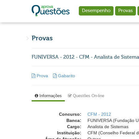
Ir para o conteúdo principal
Desempenho
Provas
Provas
FUNIVERSA - 2012 - CFM - Analista de Sistem
Prova
Gabarito
Informações
Questões On-line
Concurso:
CFM - 2012
Banca:
FUNIVERSA (Fundação Un
Cargo:
Analista de Sistemas
Instituição:
CFM (Conselho Federal d