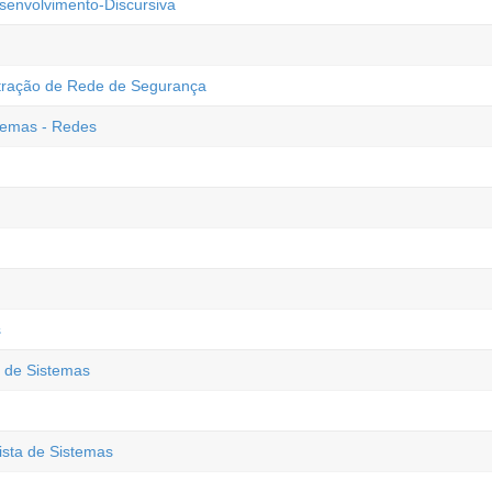
senvolvimento-Discursiva
stração de Rede de Segurança
stemas - Redes
s
a de Sistemas
ista de Sistemas