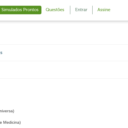
Simulados Prontos
Questões
Entrar
Assine
as
iversa)
e Medicina)