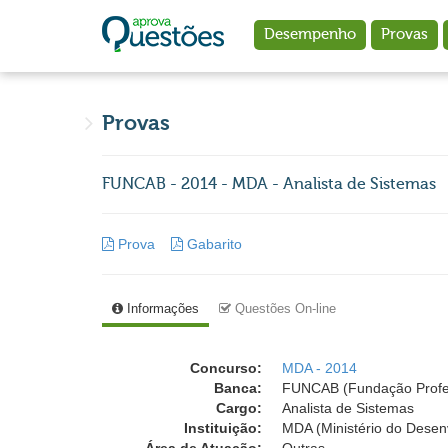
Ir para o conteúdo principal
Desempenho
Provas
Provas
FUNCAB - 2014 - MDA - Analista de Sistemas
Prova
Gabarito
Informações
Questões On-line
Concurso:
MDA - 2014
Banca:
FUNCAB (Fundação Profess
Cargo:
Analista de Sistemas
Instituição:
MDA (Ministério do Desen