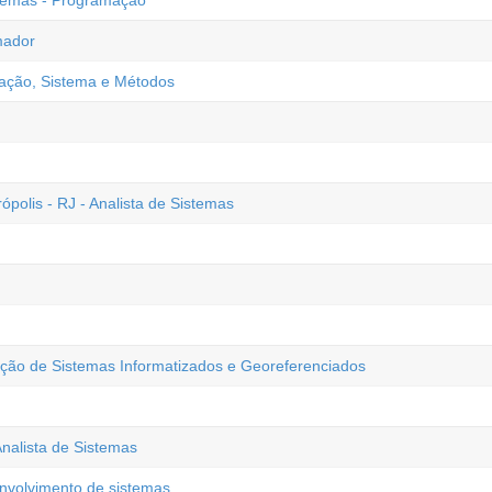
stemas - Programação
mador
zação, Sistema e Métodos
olis - RJ - Analista de Sistemas
ão de Sistemas Informatizados e Georeferenciados
alista de Sistemas
nvolvimento de sistemas