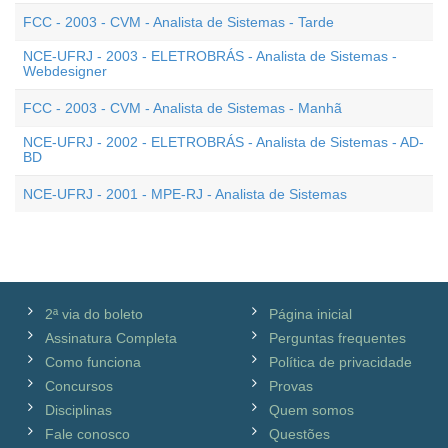
FCC - 2003 - CVM - Analista de Sistemas - Tarde
NCE-UFRJ - 2003 - ELETROBRÁS - Analista de Sistemas -
Webdesigner
FCC - 2003 - CVM - Analista de Sistemas - Manhã
NCE-UFRJ - 2002 - ELETROBRÁS - Analista de Sistemas - AD-
BD
NCE-UFRJ - 2001 - MPE-RJ - Analista de Sistemas
2ª via do boleto
Página inicial
Assinatura Completa
Perguntas frequentes
Como funciona
Política de privacidade
Concursos
Provas
Disciplinas
Quem somos
Fale conosco
Questões