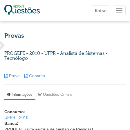
Ir para o conteúdo principal
Entrar
Mostr
Provas
PROGEPE - 2010 - UFPR - Analista de Sistemas -
Tecnólogo
Prova
Gabarito
Informações
Questões On-line
Concurso:
UFPR - 2010
Banca:
PROGEPE (Pró-Reitoria de Gestão de Pessoas)