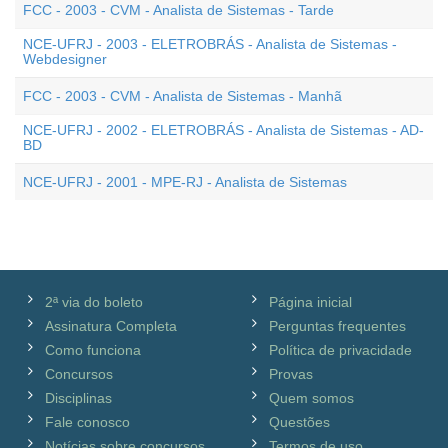
FCC - 2003 - CVM - Analista de Sistemas - Tarde
NCE-UFRJ - 2003 - ELETROBRÁS - Analista de Sistemas -
Webdesigner
FCC - 2003 - CVM - Analista de Sistemas - Manhã
NCE-UFRJ - 2002 - ELETROBRÁS - Analista de Sistemas - AD-
BD
NCE-UFRJ - 2001 - MPE-RJ - Analista de Sistemas
2ª via do boleto
Página inicial
Assinatura Completa
Perguntas frequentes
Como funciona
Política de privacidade
Concursos
Provas
Disciplinas
Quem somos
Fale conosco
Questões
Notícias sobre concursos
Termos de uso