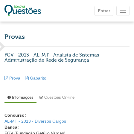
Ir para o conteúdo principal
Entrar
Mostr
Provas
FGV - 2013 - AL-MT - Analista de Sistemas -
Administração de Rede de Segurança
Prova
Gabarito
Informações
Questões On-line
Concurso:
AL-MT - 2013 - Diversos Cargos
Banca:
FGV (Fundação Getúlio Vargas)